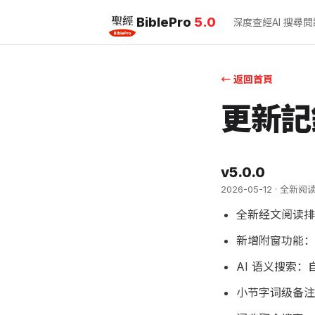
BiblePro
5.0
深度查經
AI 搜尋
閱
← 返回首頁
更新記
v5.0.0
2026-05-12 · 
全新经文阅读排
新增附窗功能：
AI 语义搜索
小节字词级备注