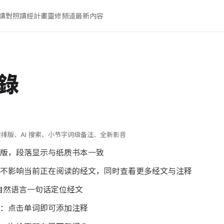
讀對照
讀經計畫
靈修頻道
最新內容
錄
全新阅读排版、AI 搜索、小节字词级备注、全新影音
版，段落显示与纸质书本一致
不影响当前正在阅读的经文，同时查看更多经文与注释
：自然语言一句话定位经文
：点击单词即可添加注释